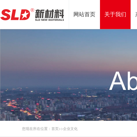
网站首页
关于我们
您现在所在位置：
首页
>>
企业文化