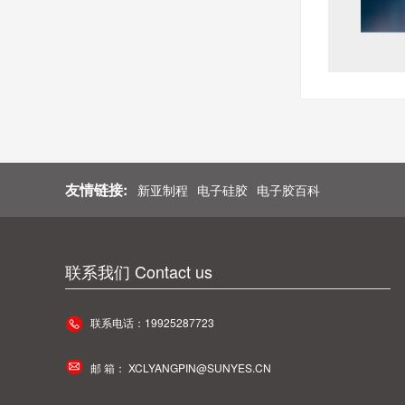
友情链接:
新亚制程
电子硅胶
电子胶百科
联系我们 Contact us
联系电话：
19925287723
邮 箱：
XCLYANGPIN@SUNYES.CN